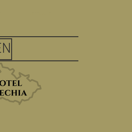
T
REZERVACE
EN